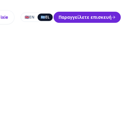
ixie
Παραγγείλετε επισκευή
🇬🇧
EN
🇬🇷
EL