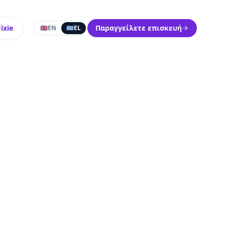
ixie
Παραγγείλετε επισκευή
🇬🇧
EN
🇬🇷
EL