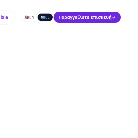
ixie
Παραγγείλετε επισκευή
🇬🇧
EN
🇬🇷
EL