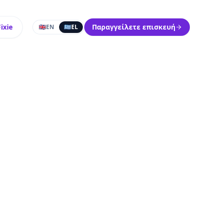
ixie
Παραγγείλετε επισκευή
🇬🇧
EN
🇬🇷
EL