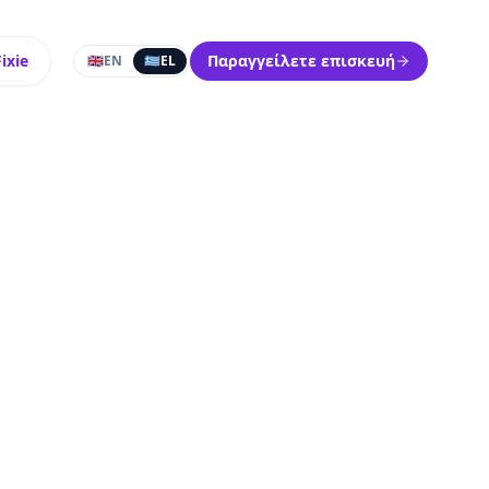
ixie
Παραγγείλετε επισκευή
🇬🇧
EN
🇬🇷
EL